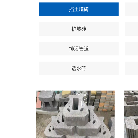
挡土墙砖
护坡砖
排污管道
透水砖