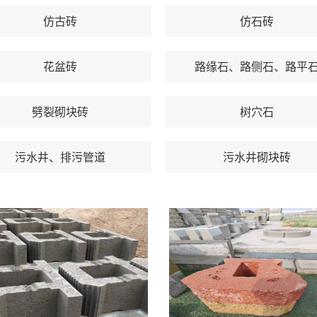
仿古砖
仿石砖
花盆砖
路缘石、路侧石、路平
劈裂砌块砖
树穴石
污水井、排污管道
污水井砌块砖