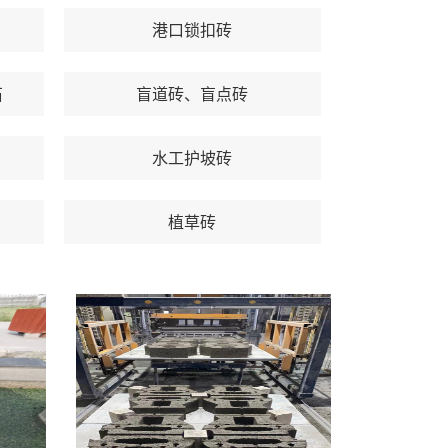
港口锁扣砖
石
盲道砖、盲点砖
水工护坡砖
植草砖